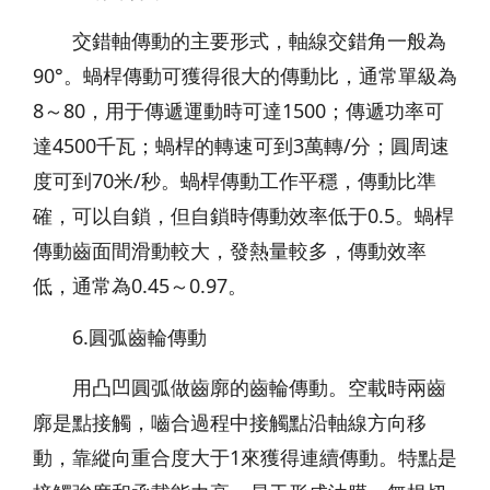
交錯軸傳動的主要形式，軸線交錯角一般為
90°。蝸桿傳動可獲得很大的傳動比，通常單級為
8～80，用于傳遞運動時可達1500；傳遞功率可
達4500千瓦；蝸桿的轉速可到3萬轉/分；圓周速
度可到70米/秒。蝸桿傳動工作平穩，傳動比準
確，可以自鎖，但自鎖時傳動效率低于0.5。蝸桿
傳動齒面間滑動較大，發熱量較多，傳動效率
低，通常為0.45～0.97。
6.圓弧齒輪傳動
用凸凹圓弧做齒廓的齒輪傳動。空載時兩齒
廓是點接觸，嚙合過程中接觸點沿軸線方向移
動，靠縱向重合度大于1來獲得連續傳動。特點是