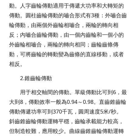
動。人字齒輪傳動適用于傳遞大功率和大轉矩的
傳動。圓柱齒輪傳動的嚙合形式有3種：外嚙合齒
輪傳動，由兩個外齒輪相嚙合，兩輪的轉向相
反；內嚙合齒輪傳動，由一個內齒輪和一個小的
外齒輪相嚙合，兩輪的轉向相同；齒輪齒條傳
動，可將齒輪的轉動變為齒條的直線移動，或者
相反。
2.錐齒輪傳動
用于相交軸間的傳動。單級傳動比可到6，最
大到8，傳動效率一般為0.94～0.98。直齒錐齒輪
傳動傳遞功率可到370千瓦，圓周速度5米/秒。
斜齒錐齒輪傳動運轉平穩，齒輪承載能力較高，
但制造較難，應用較少。曲線齒錐齒輪傳動運轉