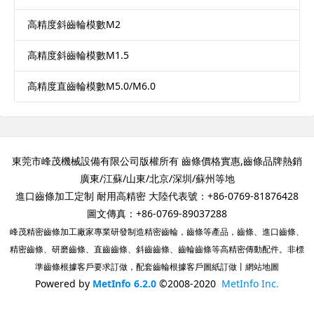
高精度斜齒輪模數M2
高精度斜齒輪模數M1.5
高精度直齒輪模數M5.0/M6.0
東莞市峰茂機械設備有限公司版權所有
齒條價格
實惠,齒條品牌熱銷
廣東/江蘇/山東/北京/深圳/蘇州等地
進口齒條加工定制 耐用高精密 大陸代表號：+86-0769-81876428
圖文傳真：+86-0769-89037288
峰茂精密齒條加工廠家專業研發制造精密齒輪，齒條等產品，齒條、進口齒條、
精密齒條、研磨齒條、直齒齒條、斜齒齒條、齒輪齒條等高精密傳動配件。非標
準齒條根據客戶要求訂做，配套齒輪根據客戶圖紙訂做丨
網站地圖
Powered by
MetInfo 6.2.0
©2008-2020
MetInfo Inc.